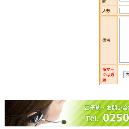
間
人数
備考
※マー
クは必
須