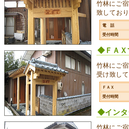
竹林にご宿
致してお
電 話
受付時間
◆ＦＡＸ
竹林にご宿
受け致し
ＦＡＸ
受付時間
◆インタ
竹林にご宿