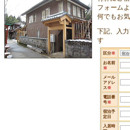
フォーム
何でもお
下記、入力
す
区分
※
お名前
※
メール
アドレ
ス
※
電話番
号
※
宿泊予
定日
入居時