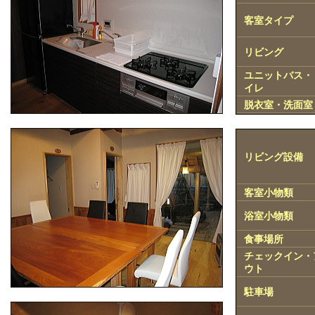
客室タイプ
リビング
ユニットバス・
イレ
脱衣室・洗面室
リビング設備
客室小物類
浴室小物類
食事場所
チェックイン・
ウト
駐車場