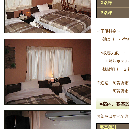
２名様
３名様
＜子供料金＞
○泊まり 小学
○収容人数 １
※姉妹ホテルの
○棟貸切り ２
※送迎 阿賀野市
阿賀野市外の
■宿内、客室
お部屋はすべて洋
客室種別