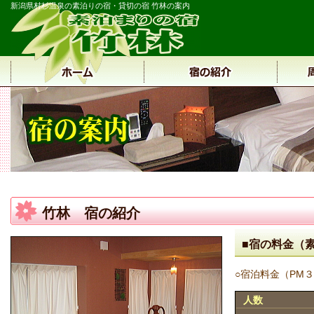
新潟県村杉温泉の素泊りの宿・貸切の宿 竹林の案内
竹林 宿の紹介
■宿の料金（
○宿泊料金（PM
人数