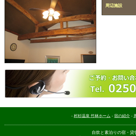
周辺施設
-
村杉温泉 竹林ホーム
-
宿の紹介
-
自炊と素泊りの宿・貸切